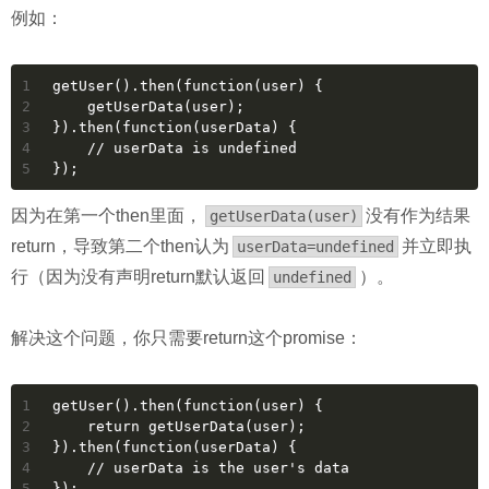
例如：
1
getUser().then(function(user) {
2
    getUserData(user);
3
}).then(function(userData) {
4
    // userData is undefined
5
});
因为在第一个then里面，
没有作为结果
getUserData(user)
return，导致第二个then认为
并立即执
userData=undefined
行（因为没有声明return默认返回
）。
undefined
解决这个问题，你只需要return这个promise：
1
getUser().then(function(user) {
2
    return getUserData(user);
3
}).then(function(userData) {
4
    // userData is the user's data
5
});