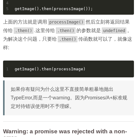
4
5
getImage().then(processImage());
上面的方法就是调用
然后立刻将返回结果
processImage()
传给
.这里传给
的参数就是
。
.then()
.then()
undefined
为解决这个问题，只要给
传函数就可以了，就像这
.then()
样:
1
getImage().then(processImage)
如果你有疑问为什么这里不直接简单粗暴地抛出
TypeError,而是一个warning。因为Promises/A+标准规
定对待错误使用时不予理睬。
Warning: a promise was rejected with a non-